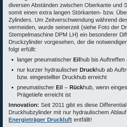
diversen Abständen zwischen Oberkante und St
somit einen extra langen Störkanten- bzw. Üb
Zylinders. Um Zeitverschwendung während de
vermeiden, wurde seinerzeit (siehe Foto der D
Stempelmaschine DPM LH) ein besonderer Diffe
Druckzylinder vorgesehen, der die notwendige
folgt erfüllt:
langer pneumatischer
Eil
hub bis Auftreffe
nur kurzer hydraulischer
Druck
hub ab Auftr
bzw. eingestellter Druckhub erreicht
pneumatischer
Eil
–
Rück
hub, wenn eingest
Prägetiefe erreicht ist
Innovation:
Seit 2011 gibt es diese Differential
Druckhubzylinder mit nur hydraulischem Ablau
Energieträger Druckluft
entfällt!