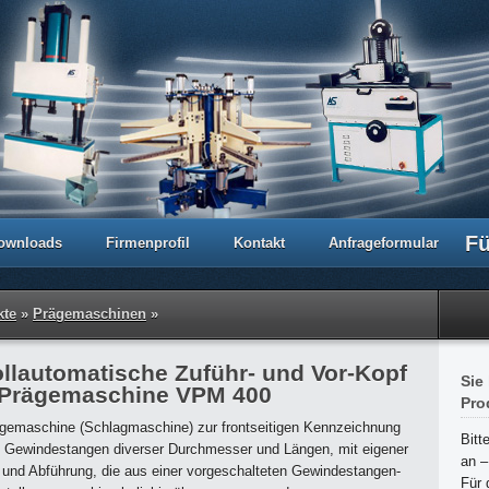
Fü
ownloads
Firmenprofil
Kontakt
Anfrageformular
kte
»
Prägemaschinen
»
ollautomatische Zuführ- und Vor-Kopf
Sie
 Prägemaschine VPM 400
Pro
gemaschine (Schlagmaschine) zur frontseitigen Kennzeichnung
Bitt
 Gewindestangen diverser Durchmesser und Längen, mit eigener
an –
 und Abführung, die aus einer vorgeschalteten Gewindestangen-
Für 