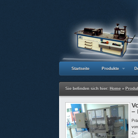
Startseite
Produkte
D
Sie befinden sich hier:
Home
»
Produ
V
–
Prä
von
Zu-