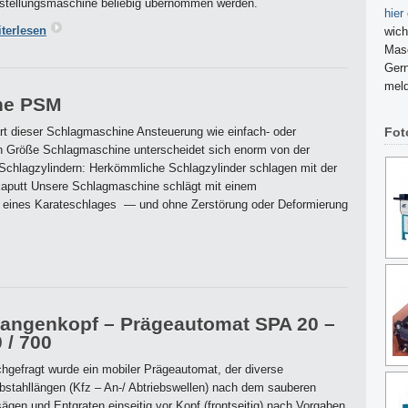
stellungsmaschine beliebig übernommen werden.
hier
terlesen
wich
Masc
Gern
meld
ne PSM
rt dieser Schlagmaschine Ansteuerung wie einfach- oder
Fot
ach Größe Schlagmaschine unterscheidet sich enorm von der
chlagzylindern: Herkömmliche Schlagzylinder schlagen mit der
aputt Unsere Schlagmaschine schlägt mit einem
h eines Karateschlages — und ohne Zerstörung oder Deformierung
tangenkopf – Prägeautomat SPA 20 –
 / 700
hgefragt wurde ein mobiler Prägeautomat, der diverse
bstahllängen (Kfz – An-/ Abtriebswellen) nach dem sauberen
ägen und Entgraten einseitig vor Kopf (frontseitig) nach Vorgaben