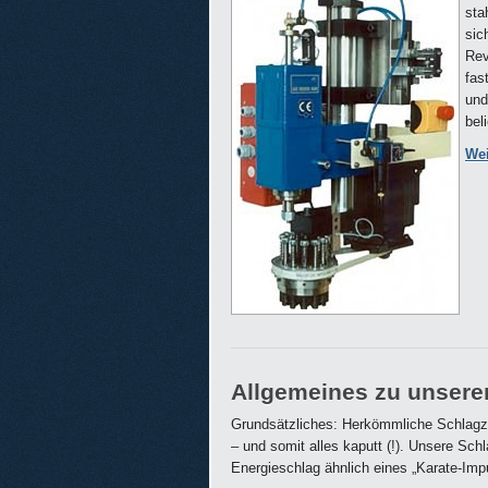
sta
sic
Rev
fas
und
bel
Wei
Allgemeines zu unser
Grundsätzliches: Herkömmliche Schlagzy
– und somit alles kaputt (!). Unsere Sch
Energieschlag ähnlich eines „Karate-Imp