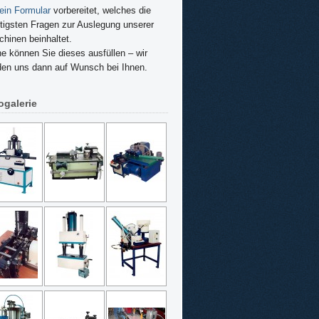
 ein Formular
vorbereitet, welches die
tigsten Fragen zur Auslegung unserer
hinen beinhaltet.
e können Sie dieses ausfüllen – wir
en uns dann auf Wunsch bei Ihnen.
ogalerie