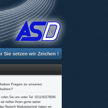
r Sie setzen wir Zeichen !
 haben Fragen zu unseren
dukten?
e rufen Sie uns unter Tel. 0211/91578595
 wir helfen Ihnen gerne weiter.
den Bereich Markiertechnik haben wir