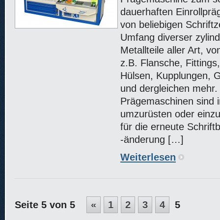
dauerhaften Einrollpr
von beliebigen Schrift
Umfang diverser zylind
Metallteile aller Art, 
z.B. Flansche, Fittings
Hülsen, Kupplungen, Gl
und dergleichen mehr.
Prägemaschinen sind 
umzurüsten oder einzur
für die erneute Schriftb
-änderung […]
Weiterlesen
Seite 5 von 5
«
1
2
3
4
5