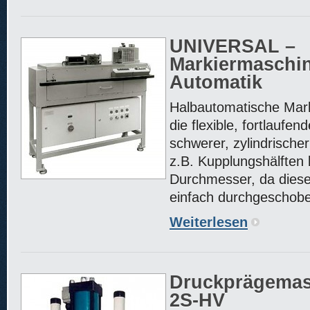
UNIVERSAL –
Markiermaschi
Automatik
Halbautomatische Mark
die flexible, fortlaufe
schwerer, zylindrische
z.B. Kupplungshälften
Durchmesser, da dies
einfach durchgeschob
Weiterlesen
Druckprägemas
2S-HV